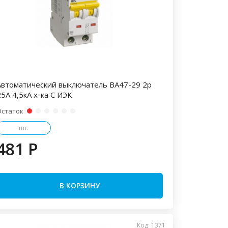
Автоматический выключатель ВА47-29 2р
5А 4,5кА х-ка С ИЭК
Остаток
шт.
481 P
В КОРЗИНУ
Код: 1371