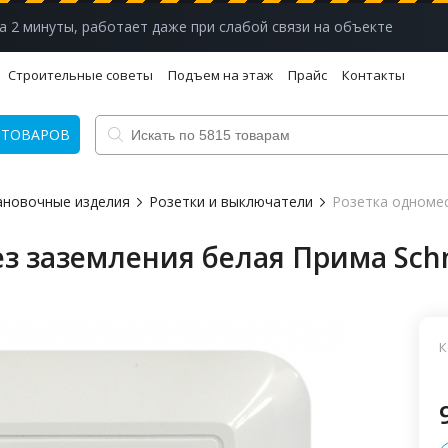
а 2 минуты, работает даже при слабой связи на объекте
Строительные советы
Подъем на этаж
Прайс
Контакты
 ТОВАРОВ
ановочные изделия
Розетки и выключатели
Розетка одномес
з заземления белая Прима Schne
К