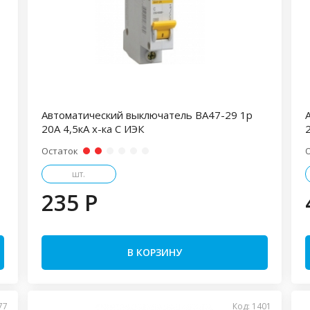
Автоматический выключатель ВА47-29 1р
20А 4,5кА х-ка С ИЭК
2
Остаток
шт.
235 P
В КОРЗИНУ
77
Код: 1401