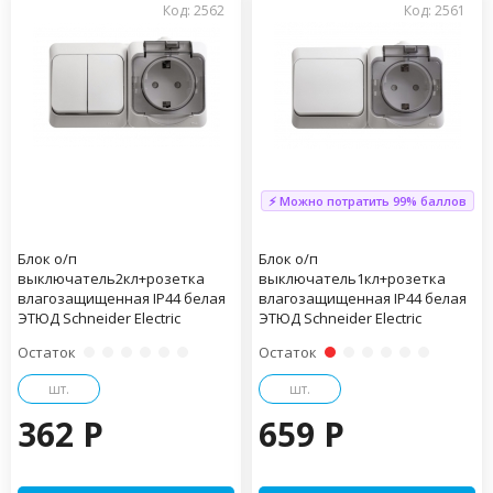
Код: 2562
Код: 2561
⚡ Можно потратить 99% баллов
Блок о/п
Блок о/п
выключатель2кл+розетка
выключатель1кл+розетка
влагозащищенная IP44 белая
влагозащищенная IP44 белая
ЭТЮД Schneider Electric
ЭТЮД Schneider Electric
Остаток
Остаток
шт.
шт.
362 P
659 P