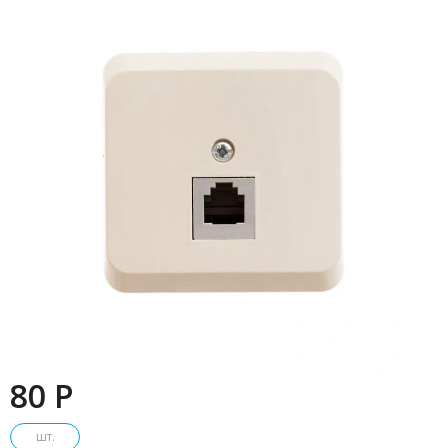
80 P
шт.