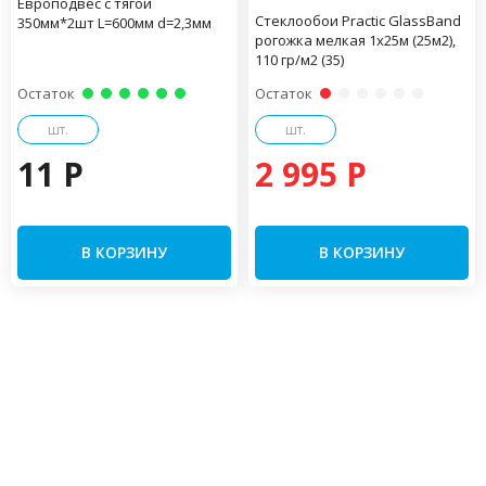
Европодвес с тягой
Стеклообои Practiс GlassBand
350мм*2шт L=600мм d=2,3мм
рогожка мелкая 1х25м (25м2),
110 гр/м2 (35)
Остаток
Остаток
шт.
шт.
11 P
2 995 P
В КОРЗИНУ
В КОРЗИНУ