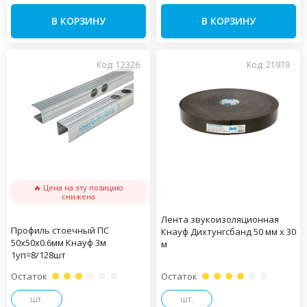
В КОРЗИНУ
В КОРЗИНУ
Код: 12326
Код: 21979
🔥 Цена на эту позицию
снижена
Лента звукоизоляционная
Профиль стоечный ПС
Кнауф Дихтунгсбанд 50 мм х 30
50х50х0.6мм Кнауф 3м
м
1уп=8/128шт
Остаток
Остаток
шт.
шт.