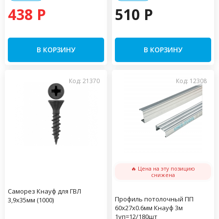
438 P
510 P
В КОРЗИНУ
В КОРЗИНУ
Код: 21370
Код: 12308
🔥 Цена на эту позицию
снижена
Саморез Кнауф для ГВЛ
Профиль потолочный ПП
3,9х35мм (1000)
60х27х0.6мм Кнауф 3м
1уп=12/180шт