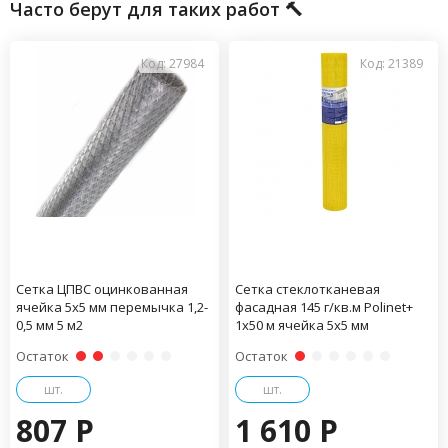
Часто берут для таких работ 🔨
Код: 27984
Код: 21389
Сетка ЦПВС оцинкованная
Сетка стеклотканевая
ячейка 5х5 мм перемычка 1,2-
фасадная 145 г/кв.м Polinet+
0,5 мм 5 м2
1х50 м ячейка 5х5 мм
Остаток
Остаток
шт.
шт.
807 P
1 610 P