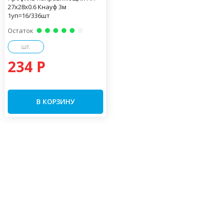
27х28х0.6 Кнауф 3м
1уп=16/336шт
Остаток
шт.
234 P
В КОРЗИНУ