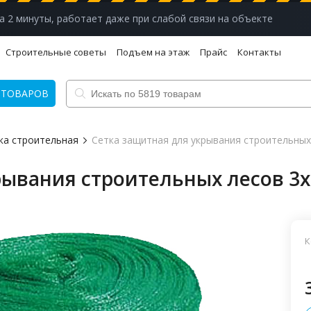
а 2 минуты, работает даже при слабой связи на объекте
Строительные советы
Подъем на этаж
Прайс
Контакты
 ТОВАРОВ
ка строительная
Сетка защитная для укрывания строительных
рывания строительных лесов 3х
К