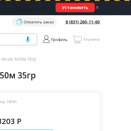
×
Установить
8 (831) 260-11-60
Оплатить заказ
Корзина
Профиль
 лесов 3х50м 35гр
50м 35гр
од: 14030
3203 P