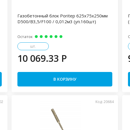
Газобетонный блок Poritep 625х75х250мм
3
D500/В3,5/F100 / 0,012м3 (уп.160шт)
(
Остаток
шт.
10 069.33 P
В КОРЗИНУ
02
Код: 20684