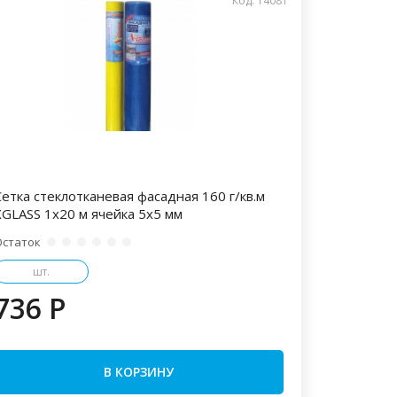
Код: 14081
Сетка стеклотканевая фасадная 160 г/кв.м
XGLASS 1х20 м ячейка 5х5 мм
Остаток
шт.
736 P
В КОРЗИНУ