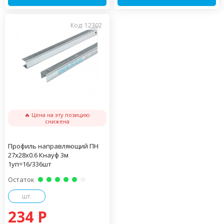
Код: 12302
🔥 Цена на эту позицию
снижена
Профиль направляющий ПН
27х28х0.6 Кнауф 3м
1уп=16/336шт
Остаток
шт.
234 P