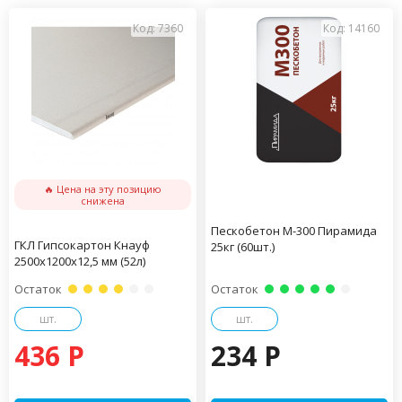
Код: 7360
Код: 14160
🔥 Цена на эту позицию
снижена
Пескобетон М-300 Пирамида
ГКЛ Гипсокартон Кнауф
25кг (60шт.)
2500х1200х12,5 мм (52л)
Остаток
Остаток
шт.
шт.
436 P
234 P