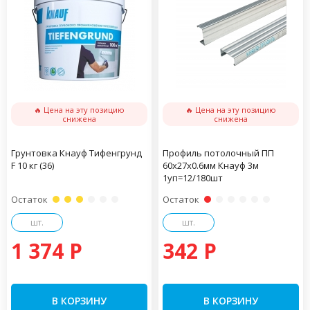
🔥 Цена на эту позицию
🔥 Цена на эту позицию
снижена
снижена
Грунтовка Кнауф Тифенгрунд
Профиль потолочный ПП
F 10 кг (36)
60х27х0.6мм Кнауф 3м
1уп=12/180шт
Остаток
Остаток
шт.
шт.
1 374 P
342 P
В КОРЗИНУ
В КОРЗИНУ