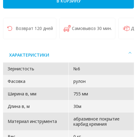
В КОРЗИНУ
Возврат 120 дней
Самовывоз 30 мин.
До
ХАРАКТЕРИСТИКИ
Зернистость
№6
Фасовка
рулон
Ширина в, мм
755 мм
Длина в, м
30м
абразивное покрытие
Материал инструмента
карбид кремния
Вес
0 кг