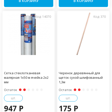
В КОРЗИНУ
В КОРЗИНУ
Код: 14070
Код: 370
Сетка стеклотканевая
Черенок деревянный для
малярная 1х50 м ячейка 2х2
щеток сухой шлифованный
мм
1,3м
Остаток
Остаток
шт.
шт.
947 P
175 P