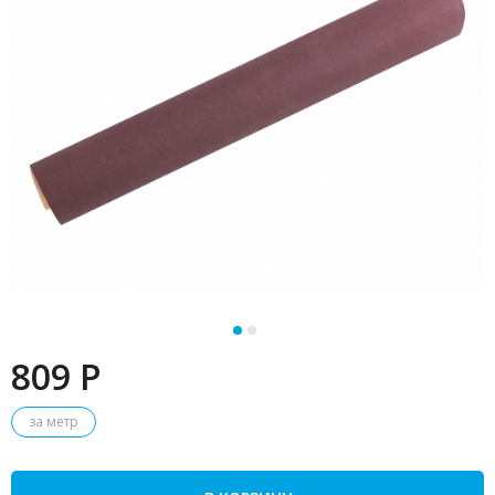
809 P
за метр