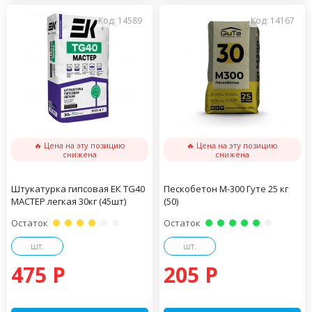
Код: 14589
Код: 14167
🔥 Цена на эту позицию
🔥 Цена на эту позицию
снижена
снижена
Штукатурка гипсовая ЕК TG40
Пескобетон М-300 Гуте 25 кг
МАСТЕР легкая 30кг (45шт)
(50)
Остаток
Остаток
шт.
шт.
475 P
205 P