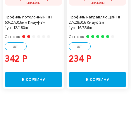
снижена
снижена
Профиль потолочный ПП
Профиль направляющий ПН
60х27х0.6мм Кнауф 3м
27х28х0.6 Кнауф 3м
1уп=12/180шт
1уп=16/336шт
Остаток
Остаток
шт.
шт.
342 P
234 P
В КОРЗИНУ
В КОРЗИНУ