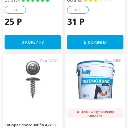
Остаток
Остаток
шт.
шт.
25 P
31 P
В КОРЗИНУ
В КОРЗИНУ
Код: 10191
Код: 7403
🔥 Цена на эту позицию
снижена
Саморез прессшайба 4,2х13