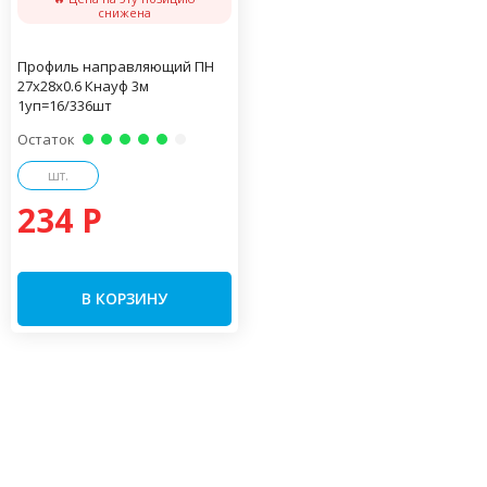
снижена
Профиль направляющий ПН
27х28х0.6 Кнауф 3м
1уп=16/336шт
Остаток
шт.
234 P
В КОРЗИНУ