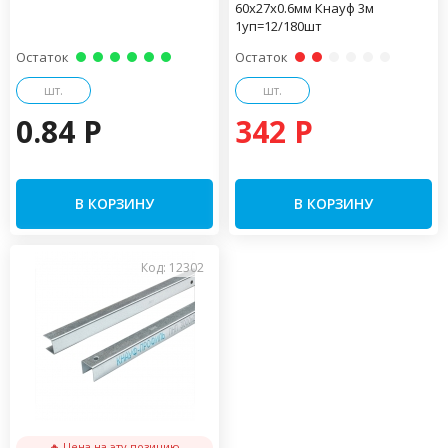
60х27х0.6мм Кнауф 3м
1уп=12/180шт
Остаток
Остаток
шт.
шт.
0.84 P
342 P
В КОРЗИНУ
В КОРЗИНУ
Код: 12302
🔥 Цена на эту позицию