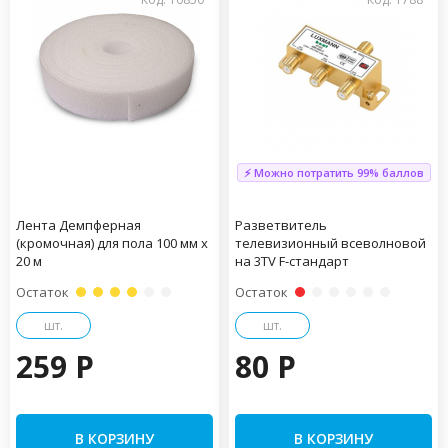
⚡ Можно потратить 99% баллов
Лента Демпферная
Разветвитель
(кромочная) для пола 100 мм х
телевизионный всеволновой
20 м
на 3TV F-стандарт
Остаток
Остаток
шт.
шт.
259 P
80 P
В КОРЗИНУ
В КОРЗИНУ