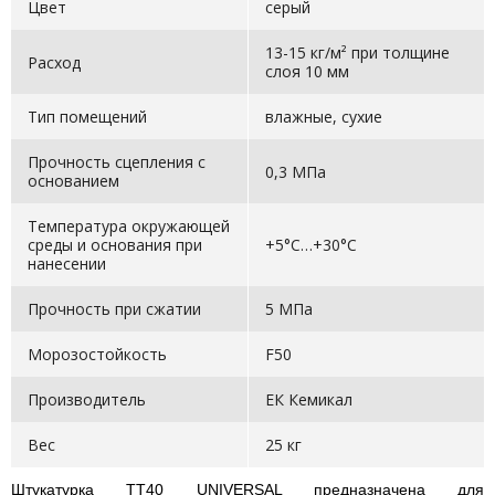
Цвет
серый
13-15 кг/м² при толщине
Расход
слоя 10 мм
Тип помещений
влажные, сухие
Прочность сцепления с
0,3 МПа
основанием
Температура окружающей
среды и основания при
+5°С…+30°С
нанесении
Прочность при сжатии
5 МПа
Морозостойкость
F50
Производитель
ЕК Кемикал
Вес
25 кг
Штукатурка ТТ40 UNIVERSAL предназначена для