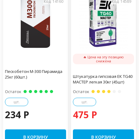
Код: 14160
Код: 14589
🔥 Цена на эту позицию
снижена
Пескобетон М-300 Пирамида
Штукатурка гипсовая ЕК TG40
25кг (60шт.)
МАСТЕР легкая 30кг (45шт)
Остаток
Остаток
шт.
шт.
234 P
475 P
В КОРЗИНУ
В КОРЗИНУ