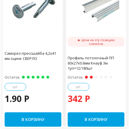
🔥 Цена на эту позицию
снижена
Саморез прессшайба 4,2х41
Профиль потолочный ПП
мм оцинк СВЕРЛО
60х27х0.6мм Кнауф 3м
1уп=12/180шт
Остаток
Остаток
шт.
шт.
1.90 P
342 P
В КОРЗИНУ
В КОРЗИНУ