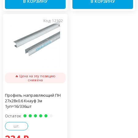
В КОРЗИНУ
В КОРЗИНУ
Код: 12302
🔥 Цена на эту позицию
снижена
Профиль направляющий ПН
27х28х0.6 Кнауф 3м
1уп=16/336шт
Остаток
шт.