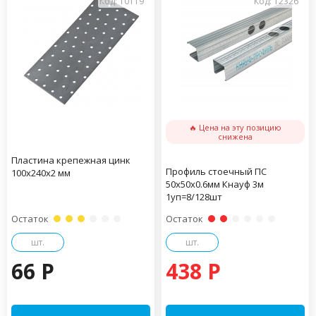
Код: 10119
Код: 12326
🔥 Цена на эту позицию
снижена
Пластина крепежная цинк
Профиль стоечный ПС
100х240х2 мм
50х50х0.6мм Кнауф 3м
1уп=8/128шт
Остаток
Остаток
шт.
шт.
66 P
438 P