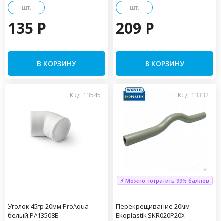
шт.
шт.
135 P
209 P
В КОРЗИНУ
В КОРЗИНУ
Код: 13545
Код: 13332
⚡ Можно потратить 99% баллов
Уголок 45гр 20мм ProAqua
Перекрещивание 20мм
белый PA13508Б
Ekoplastik SKR020P20X