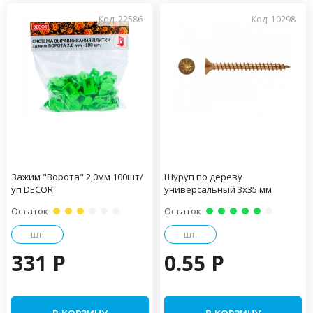
Код: 22586
Код: 10298
Зажим "Ворота" 2,0мм 100шт/
Шуруп по дереву
уп DECOR
универсальный 3х35 мм
Остаток
Остаток
шт.
шт.
331 P
0.55 P