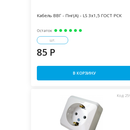
Кабель ВВГ - Пнг(А) - LS 3х1,5 ГОСТ РСК
Остаток
шт.
85 P
В КОРЗИНУ
Код: 25