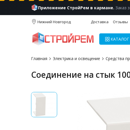
Приложение СтройРем в кармане.
Заказ з
Нижний Новгород
Доставка
Отзывы
КАТАЛОГ
Главная
Электрика и освещение
Средства п
Соединение на стык 100