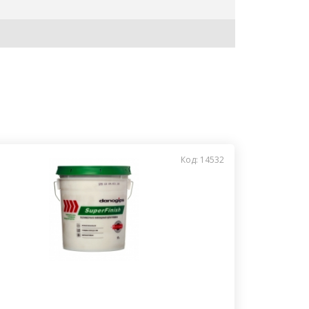
Код: 14532