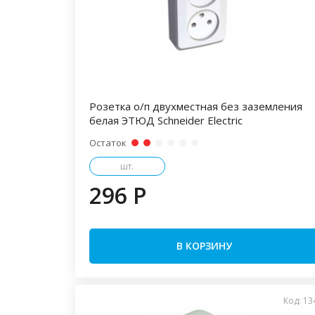
Розетка о/п двухместная без заземления
белая ЭТЮД Schneider Electric
Остаток
шт.
296 P
В КОРЗИНУ
Код: 13