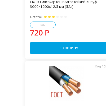
ГКЛВ Гипсокартон влагостойкий Кнауф
3000х1200х12,5 мм (52л)
Остаток
шт.
720 P
В КОРЗИНУ
Код: 10