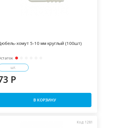
Дюбель-хомут 5-10 мм круглый (100шт)
Остаток
шт.
73 P
В КОРЗИНУ
Код: 1281