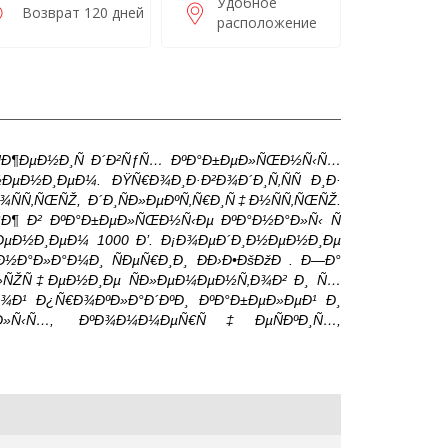
Удобное
Возврат 120 дней
расположение
€ÑÐ¶ÐµÐ½Ð¸Ñ Ð´Ð²ÑƒÑ… ÐºÐ°Ð±ÐµÐ»ÑŒÐ½Ñ‹Ñ…
Ð½Ð¸ÐµÐ¼. ÐŸÑ€Ð¾Ð¸Ð·Ð²Ð¾Ð´Ð¸Ñ‚ÑÑ Ð¸Ð·
¾ÑÑ‚ÑŒÑŽ, Ð´Ð¸ÑÐ»ÐµÐºÑ‚Ñ€Ð¸Ñ‡Ð½ÑÑ‚ÑŒÑŽ.
‚Ð°Ð¶ Ð² ÐºÐ°Ð±ÐµÐ»ÑŒÐ½Ñ‹Ðµ
ÐºÐ°Ð½Ð°Ð»Ñ‹ Ñ
µÐ½Ð¸ÐµÐ¼ 1000 Ð’. Ð¡Ð¾ÐµÐ´Ð¸Ð½ÐµÐ½Ð¸Ðµ
½Ð°Ð»Ð°Ð¼Ð¸ ÑÐµÑ€Ð¸Ð¸ Ð­Ð›Ð•ÐšÐžÐ . Ð—Ð°
Ð»ÑŽÑ‡ÐµÐ½Ð¸Ðµ ÑÐ»ÐµÐ¼ÐµÐ½Ñ‚Ð¾Ð² Ð¸ Ñ…
Ð¾Ð¹ Ð¿Ñ€Ð¾ÐºÐ»Ð°Ð´ÐºÐ¸ ÐºÐ°Ð±ÐµÐ»ÐµÐ¹ Ð¸
¶Ð¸Ð»Ñ‹Ñ…, ÐºÐ¾Ð¼Ð¼ÐµÑ€Ñ‡ÐµÑÐºÐ¸Ñ…,