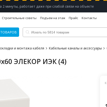
а 2 минуты, работает даже при слабой связи на объекте
Строительные советы
Подъем на этаж
Прайс
Контакты
 ТОВАРОВ
рокладки и монтажа кабеля
Кабельные каналы и аксессуары
х60 ЭЛЕКОР ИЭК (4)
К