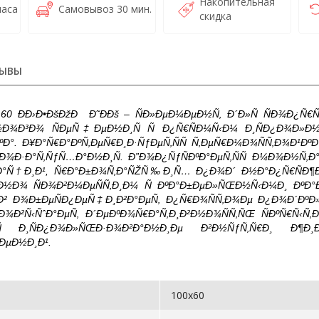
Накопительная
часа
Самовывоз 30 мин.
скидка
ЫВЫ
60 Ð­Ð›Ð•ÐšÐžÐ Ð˜Ð­Ðš – ÑÐ»ÐµÐ¼ÐµÐ½Ñ‚ Ð´Ð»Ñ ÑÐ¾Ð¿Ñ
¾Ð³Ð¾ ÑÐµÑ‡ÐµÐ½Ð¸Ñ Ñ Ð¿Ñ€ÑÐ¼Ñ‹Ð¼ Ð¸ÑÐ¿Ð¾Ð»Ð½Ðµ
Ð°. Ð¥Ð°Ñ€Ð°ÐºÑ‚ÐµÑ€Ð¸Ð·ÑƒÐµÑ‚ÑÑ Ñ‚ÐµÑ€Ð¼Ð¾ÑÑ‚Ð¾Ð¹ÐºÐ
Ð¼Ð¾Ð·Ð°Ñ‚ÑƒÑ…Ð°Ð½Ð¸Ñ. Ð”Ð¾Ð¿ÑƒÑÐºÐ°ÐµÑ‚ÑÑ Ð¼Ð¾Ð½Ñ
°Ñ†Ð¸Ð¹, Ñ€Ð°Ð±Ð¾Ñ‚Ð°ÑŽÑ‰Ð¸Ñ… Ð¿Ð¾Ð´ Ð½Ð°Ð¿Ñ€ÑÐ¶Ð
ŒÐ½Ð¾ ÑÐ¾Ð²Ð¼ÐµÑÑ‚Ð¸Ð¼ Ñ ÐºÐ°Ð±ÐµÐ»ÑŒÐ½Ñ‹Ð¼Ð¸ ÐºÐ°Ð
Ð² Ð¾Ð±ÐµÑÐ¿ÐµÑ‡Ð¸Ð²Ð°ÐµÑ‚ Ð¿Ñ€Ð¾ÑÑ‚Ð¾Ðµ Ð¿Ð¾Ð´Ðº
Ð²Ñ‹ÑˆÐ°ÐµÑ‚ Ð´ÐµÐºÐ¾Ñ€Ð°Ñ‚Ð¸Ð²Ð½Ð¾ÑÑ‚ÑŒ ÑÐºÑ€Ñ‹Ñ‚
‚ÑÑ Ð¸ÑÐ¿Ð¾Ð»ÑŒÐ·Ð¾Ð²Ð°Ð½Ð¸Ðµ Ð²Ð½ÑƒÑ‚Ñ€Ð¸ Ð
µÐ½Ð¸Ð¹.
100х60