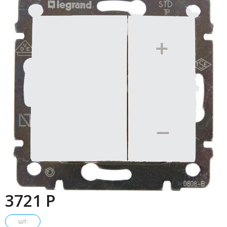
3721 P
шт.