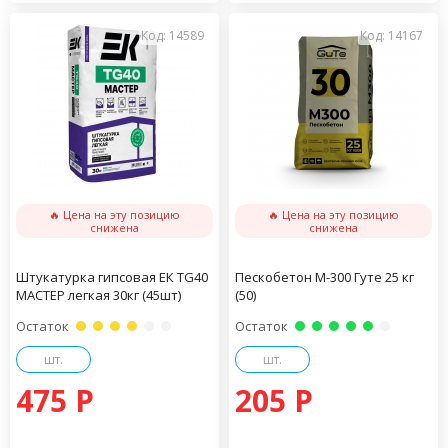
Код: 14589
Код: 14167
🔥 Цена на эту позицию
🔥 Цена на эту позицию
снижена
снижена
Штукатурка гипсовая ЕК TG40
Пескобетон М-300 Гуте 25 кг
МАСТЕР легкая 30кг (45шт)
(50)
Остаток
Остаток
шт.
шт.
475 P
205 P