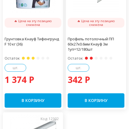
🔥 Цена на эту позицию
🔥 Цена на эту позицию
снижена
снижена
Грунтовка Кнауф Тифенгрунд
Профиль потолочный ПП
F 10 кг (36)
60х27х0.6мм Кнауф 3м
1уп=12/180шт
Остаток
Остаток
шт.
шт.
1 374 P
342 P
В КОРЗИНУ
В КОРЗИНУ
Код: 12302