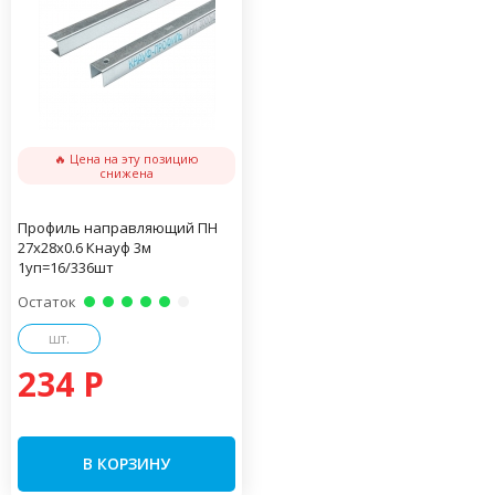
🔥 Цена на эту позицию
снижена
Профиль направляющий ПН
27х28х0.6 Кнауф 3м
1уп=16/336шт
Остаток
шт.
234 P
В КОРЗИНУ