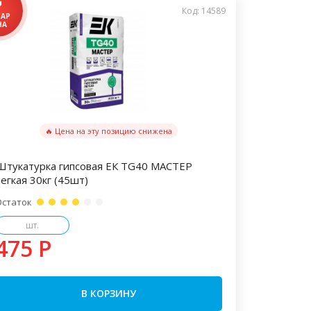
Код: 14589
🔥 Цена на эту позицию снижена
Штукатурка гипсовая ЕК TG40 МАСТЕР
легкая 30кг (45шт)
Остаток
шт.
475 P
В КОРЗИНУ