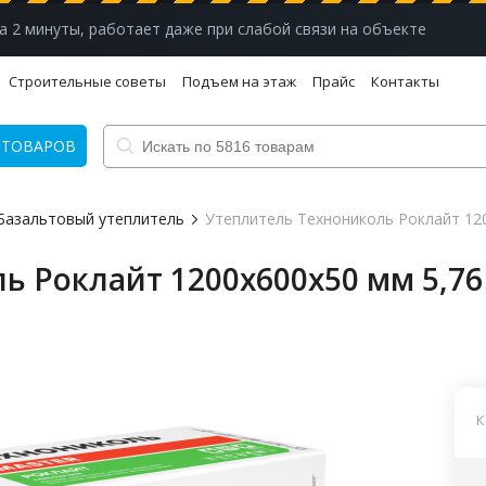
а 2 минуты, работает даже при слабой связи на объекте
Строительные советы
Подъем на этаж
Прайс
Контакты
 ТОВАРОВ
Базальтовый утеплитель
Утеплитель Технониколь Роклайт 1200
 Роклайт 1200х600х50 мм 5,76 
К