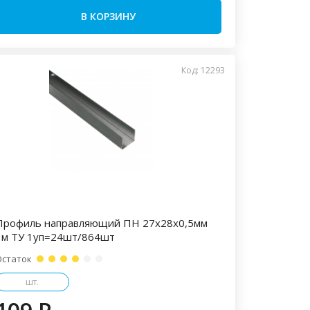
В КОРЗИНУ
Код: 12293
Профиль направляющий ПН 27х28х0,5мм
3м ТУ 1уп=24шт/864шт
Остаток
шт.