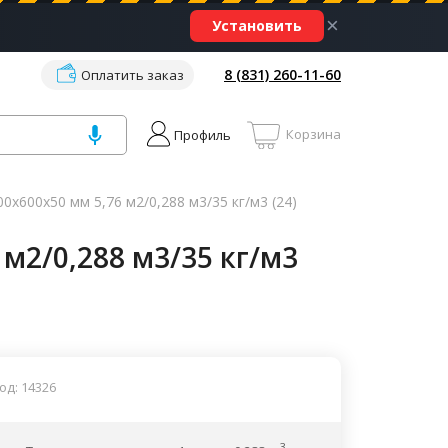
×
Установить
8 (831) 260-11-60
Оплатить заказ
Корзина
Профиль
х600х50 мм 5,76 м2/0,288 м3/35 кг/м3 (24)
м2/0,288 м3/35 кг/м3
од: 14326
3