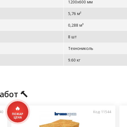
1200x600 мм
5,76 м²
0,288 м³
8 шт
Технониколь
9.60 кг
абот 🔨
40
Код: 11544