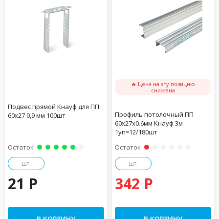
🔥 Цена на эту позицию
снижена
Подвес прямой Кнауф для ПП
Профиль потолочный ПП
60х27 0,9 мм 100шт
60х27х0.6мм Кнауф 3м
1уп=12/180шт
Остаток
Остаток
шт.
шт.
21 P
342 P
В КОРЗИНУ
В КОРЗИНУ