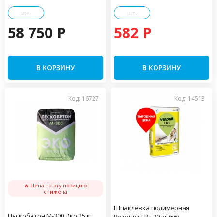
шт.
шт.
58 750 P
582 P
В КОРЗИНУ
В КОРЗИНУ
Код: 16727
Код: 14513
🔥 Цена на эту позицию
снижена
Шпаклевка полимерная
Пескобетон М-300 Эко 25 кг
Ветонит LR+ 20 кг (56)