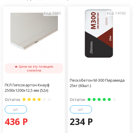
Код: 7360
Код: 14160
🔥 Цена на эту позицию
снижена
Пескобетон М-300 Пирамида
ГКЛ Гипсокартон Кнауф
25кг (60шт.)
2500х1200х12,5 мм (52л)
Остаток
Остаток
шт.
шт.
436 P
234 P