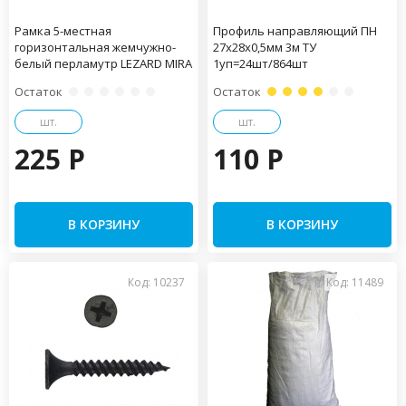
Рамка 5-местная
Профиль направляющий ПН
горизонтальная жемчужно-
27х28х0,5мм 3м ТУ
белый перламутр LEZARD MIRA
1уп=24шт/864шт
Остаток
Остаток
шт.
шт.
225 P
110 P
В КОРЗИНУ
В КОРЗИНУ
Код: 10237
Код: 11489