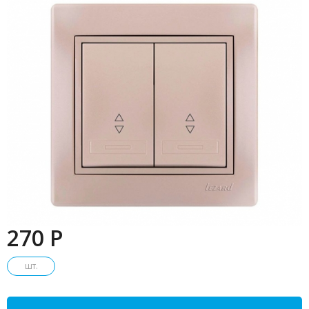
270 P
шт.