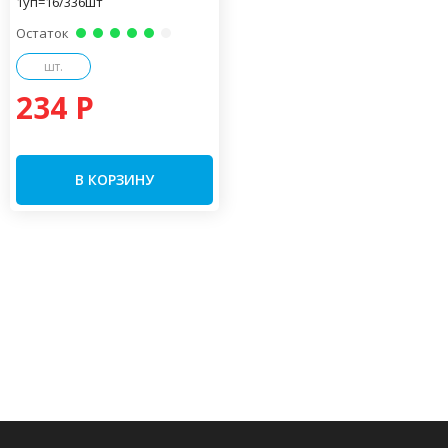
1уп=16/336шт
Остаток
шт.
234 P
В КОРЗИНУ