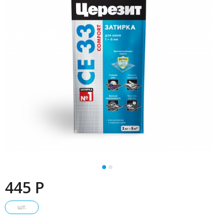
445 P
шт.