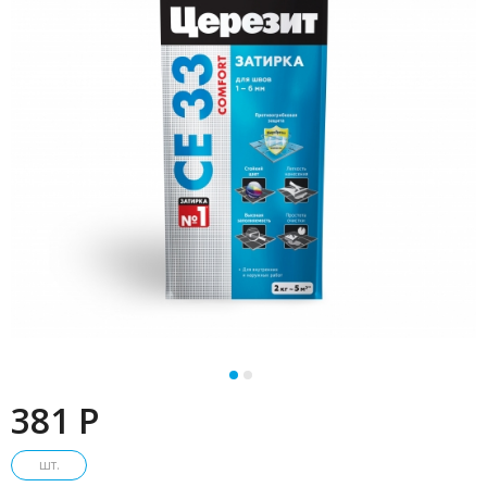
381 P
шт.