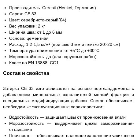
Производитель:
Ceresit (Henkel, Германия)
Серия:
CE 33
Цвет:
серебристо-серый(04)
Вес упаковки:
2 кг
Ширина шва:
от 1 до 6 мм
Основа:
цементная
Расход:
1,2-1,5 кг/м² (при шве 3 мм и плитке 20×20 см)
Температура применения:
от +5°C до +30°C
Морозостойкость:
да (для наружных работ)
Класс по EN 13888:
CG1
Состав и свойства
Затирка CE 33 изготавливается на основе портландцемента с
добавлением минеральных заполнителей мелкой фракции и
специальных модифицирующих добавок. Состав обеспечивает
необходимые эксплуатационные характеристики:
Водостойкость
— защищает швы от проникновения влаги
Морозостойкость
— выдерживает циклы замораживания-
оттаивания
Прочность
— обеспечивает надежное заполнение узких швов