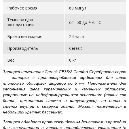
Рабочее время
60 минут
Температура
от -50 до +70 °С
эксплуатации
Время высыхания
24 часа
Производитель
Ceresit
Вес
0 кг
Затирка цементная Ceresit СЕ33/2 Comfort Серебристо-серая
- затирка с противогрибковым эффектом для швов
плиточных облицовок шириной до 5 мм. Предназначена для
заполнения швов керамических и каменных облицовок,
устроенных на недеформирующихся основаниях (таких как
бетон, цементные стяжки и штукатурки), на полах и
стенах внутри и снаружи зданий. Может применяться в
небольших крытых бассейнах.
Затирка обладает противогрибковым действием и пригодна
для эксплуатации в условиях периодического увлажнения (в