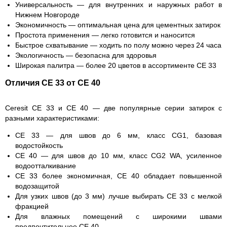
Универсальность
— для внутренних и наружных работ в
Нижнем Новгороде
Экономичность
— оптимальная цена для цементных затирок
Простота применения
— легко готовится и наносится
Быстрое схватывание
— ходить по полу можно через 24 часа
Экологичность
— безопасна для здоровья
Широкая палитра
— более 20 цветов в ассортименте CE 33
Отличия CE 33 от CE 40
Ceresit CE 33 и CE 40 — две популярные серии затирок с
разными характеристиками:
CE 33
— для швов до 6 мм, класс CG1, базовая
водостойкость
CE 40
— для швов до 10 мм, класс CG2 WA, усиленное
водоотталкивание
CE 33 более экономичная, CE 40 обладает повышенной
водозащитой
Для узких швов (до 3 мм) лучше выбирать CE 33 с мелкой
фракцией
Для влажных помещений с широкими швами
предпочтительнее CE 40