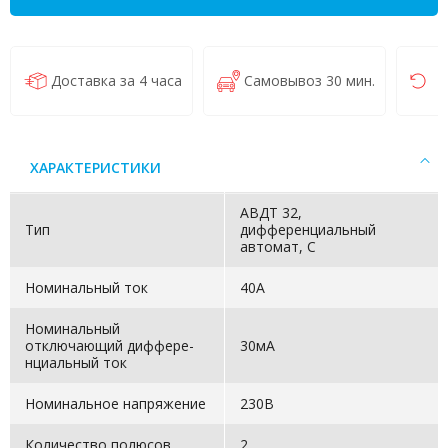
Доставка за 4 часа
Самовывоз 30 мин.
В
ХАРАКТЕРИСТИКИ
АВДТ 32,
Тип
дифференциальный
автомат, С
Номинальный ток
40А
Номинальный
отключающий диффере­
30мА
нци­альный ток
Номинальное напряжение
230В
Количество полюсов
2