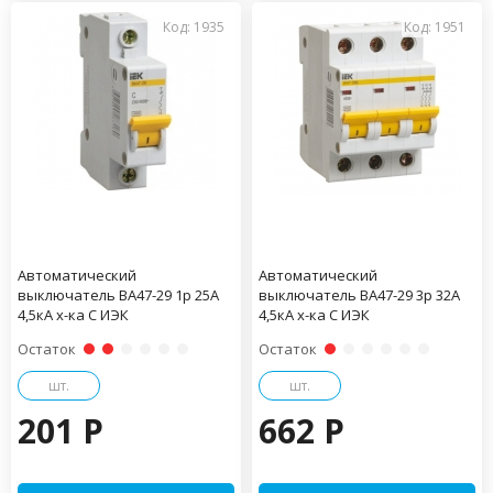
Код: 1935
Код: 1951
Автоматический
Автоматический
выключатель ВА47-29 1р 25А
выключатель ВА47-29 3р 32А
4,5кА х-ка С ИЭК
4,5кА х-ка С ИЭК
Остаток
Остаток
шт.
шт.
201 P
662 P