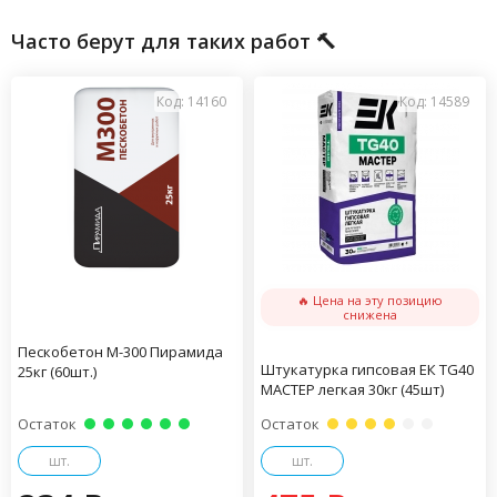
Часто берут для таких работ 🔨
Код: 14160
Код: 14589
🔥 Цена на эту позицию
снижена
Пескобетон М-300 Пирамида
Штукатурка гипсовая ЕК TG40
25кг (60шт.)
МАСТЕР легкая 30кг (45шт)
Остаток
Остаток
шт.
шт.