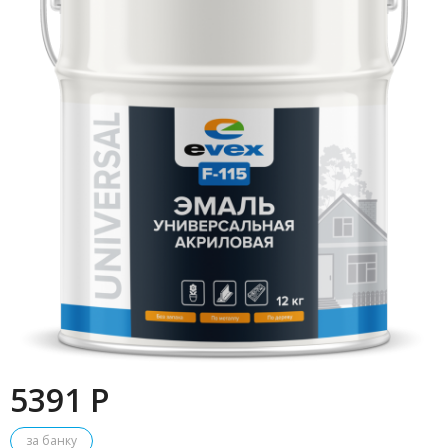
5391 P
за банку