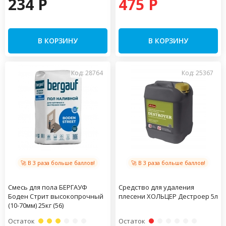
234 P
475 P
В КОРЗИНУ
В КОРЗИНУ
Код: 28764
Код: 25367
🚀 В 3 раза больше баллов!
🚀 В 3 раза больше баллов!
Смесь для пола БЕРГАУФ
Средство для удаления
Боден Стрит высокопрочный
плесени ХОЛЬЦЕР Дестроер 5л
(10-70мм) 25кг (56)
Остаток
Остаток