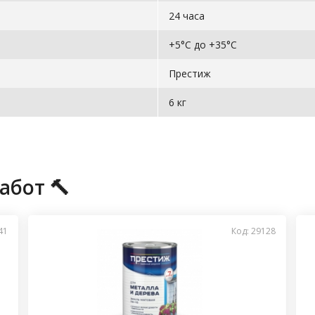
24 часа
+5°С до +35°С
Престиж
6 кг
абот 🔨
41
Код: 29128