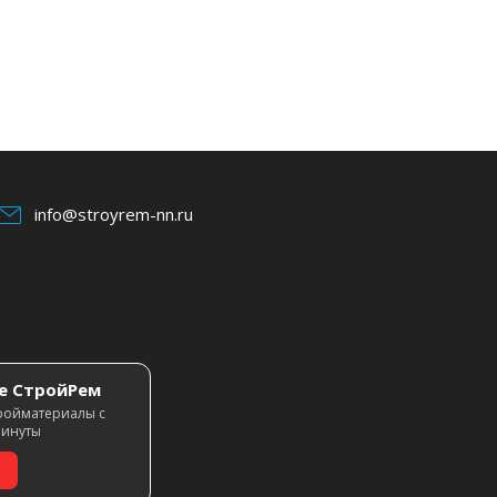
info@stroyrem-nn.ru
е СтройРем
ройматериалы с
минуты