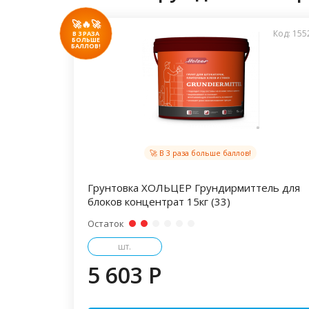
🚀🔥🚀
Код: 155
В 3 РАЗА
БОЛЬШЕ
БАЛЛОВ!
🚀 В 3 раза больше баллов!
Грунтовка ХОЛЬЦЕР Грундирмиттель для
блоков концентрат 15кг (33)
Остаток
шт.
5 603 P