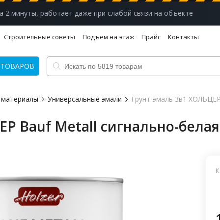
а 2 минуты, работает даже при слабой связи на объекте
Строительные советы
Подъем на этаж
Прайс
Контакты
 ТОВАРОВ
 материалы
Универсальные эмали
Грунт-эмаль 3в1 ХОЛЬЦЕР 
Р Bauf Metall сигнально-белая 
К