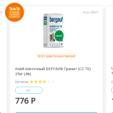
🚀🔥🚀
23
Код: 28627
В 3 РАЗА
БОЛЬШЕ
БАЛЛОВ!
🚀 В 3 раза больше баллов!
Клей плиточный БЕРГАУФ Гранит (С2 ТЕ)
1
25кг (48)
Остаток
шт.
776 P