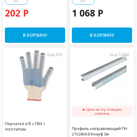
шт.
шт.
202 P
1 068 P
В КОРЗИНУ
В КОРЗИНУ
Код: 533
Код: 12302
🔥 Цена на эту позицию
снижена
Перчатки х/б с ПВХ с
Профиль направляющий ПН
логотипом
27х28х0.6 Кнауф 3м