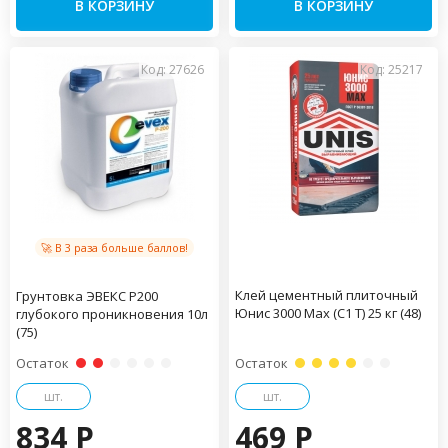
В КОРЗИНУ
В КОРЗИНУ
Код: 27626
Код: 25217
🚀 В 3 раза больше баллов!
Клей цементный плиточный
Грунтовка ЭВЕКС Р200
Юнис 3000 Мах (C1 T) 25 кг (48)
глубокого проникновения 10л
(75)
Остаток
Остаток
шт.
шт.
834 P
469 P