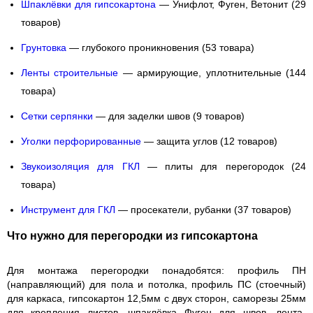
Шпаклёвки для гипсокартона
— Унифлот, Фуген, Ветонит (29
товаров)
Грунтовка
— глубокого проникновения (53 товара)
Ленты строительные
— армирующие, уплотнительные (144
товара)
Сетки серпянки
— для заделки швов (9 товаров)
Уголки перфорированные
— защита углов (12 товаров)
Звукоизоляция для ГКЛ
— плиты для перегородок (24
товара)
Инструмент для ГКЛ
— просекатели, рубанки (37 товаров)
Что нужно для перегородки из гипсокартона
Для монтажа перегородки понадобятся:
профиль ПН
(направляющий) для пола и потолка,
профиль ПС
(стоечный)
для каркаса,
гипсокартон
12,5мм с двух сторон,
саморезы
25мм
для крепления листов,
шпаклёвка Фуген
для швов,
лента-