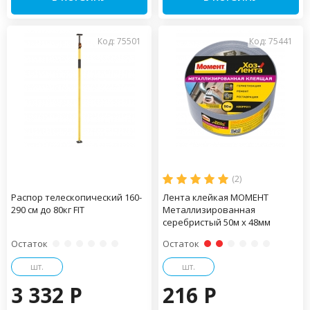
Код: 75501
Код: 75441
(2)
Распор телескопический 160-
Лента клейкая МОМЕНТ
290 см до 80кг FIT
Металлизированная
серебристый 50м х 48мм
Остаток
Остаток
шт.
шт.
3 332 P
216 P