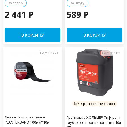
за ведро
за штуку
2 441 P
589 P
В КОРЗИНУ
В КОРЗИНУ
Код: 17553
Код: 31100
🚀 В 3 раза больше баллов!
Лента самоклеящаяся
Грунтовка ХОЛЬЦЕР Тифгрунт
PLANTERBAND 100мм*10м
глубокого проникновения 10л