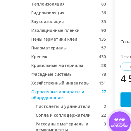
Теплоизоляция
83
Гидроизоляция
36
Звукоизоляция
35
Изоляционные пленки
90
Пены герметики клеи
135
Сопл
Пиломатериалы
57
Крепеж
430
Оста
Кровельные материалы
28
Фасадные системы
78
4 
Хозяйственный инвентарь
151
Окрасочные аппараты и
27
оборудование
Пистолеты и удлинители
2
Сопла и соплодержатели
22
💎⚡💎
Расходные материалы и
3
ПОЧТИ
БЕСПЛАТНО
ремкомплекты