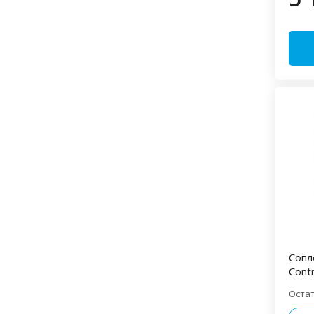
Сопл
Cont
Оста