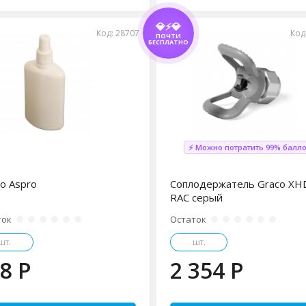
💎⚡💎
Код: 28707
Код
ПОЧТИ
БЕСПЛАТНО
⚡ Можно потратить 99% балл
о Aspro
Соплодержатель Graco XH
RAC серый
ток
Остаток
шт.
шт.
8 P
2 354 P