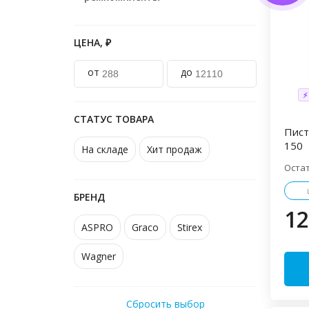
ЦЕНА, ₽
от
до
⚡
СТАТУС ТОВАРА
Пист
150
На складе
Хит продаж
Оста
БРЕНД
12
ASPRO
Graco
Stirex
Wagner
Сбросить выбор