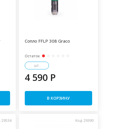
т
Сопло FFLP 308 Graco
Остаток
шт.
4 590 P
В КОРЗИНУ
: 29534
Код: 29390