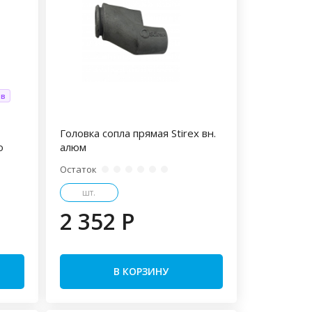
ов
Головка сопла прямая Stirex вн.
o
алюм
Остаток
шт.
2 352 P
В КОРЗИНУ