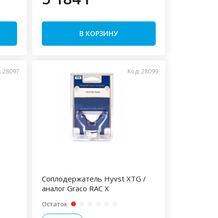
В КОРЗИНУ
: 28097
Код: 28099
Соплодержатель Hyvst XTG /
аналог Graco RAC X
Остаток