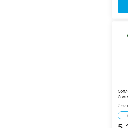
Сопл
Cont
Оста
5 