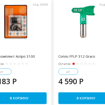
Код: 29309
Код
комплект Аспро 3100
Сопло FFLP 312 Graco
ток
Остаток
шт.
шт.
183 P
4 590 P
В КОРЗИНУ
В КОРЗИНУ