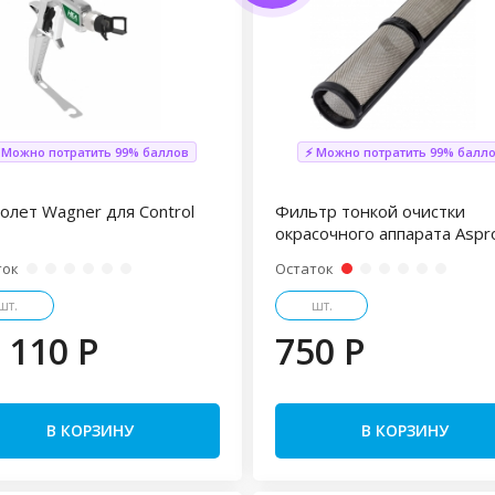
 Можно потратить 99% баллов
⚡ Можно потратить 99% балл
олет Wagner для Control
Фильтр тонкой очистки
окрасочного аппарата Aspr
ток
Остаток
шт.
шт.
 110 P
750 P
В КОРЗИНУ
В КОРЗИНУ