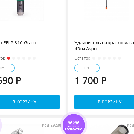
о FFLP 310 Graco
Удлинитель на краскопуль
45см Aspro
ток
Остаток
шт.
шт.
590 P
1 700 P
В КОРЗИНУ
В КОРЗИНУ
💎⚡💎
Код: 29288
Код
ПОЧТИ
БЕСПЛАТНО