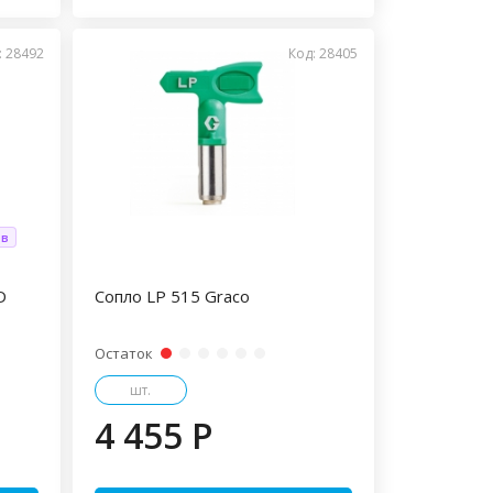
: 28492
Код: 28405
ов
D
Сопло LP 515 Graco
Остаток
шт.
4 455 P