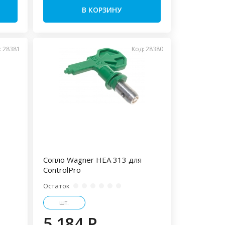
В КОРЗИНУ
: 28381
Код: 28380
Сопло Wagner HEA 313 для
ControlPro
Остаток
шт.
5 184 P