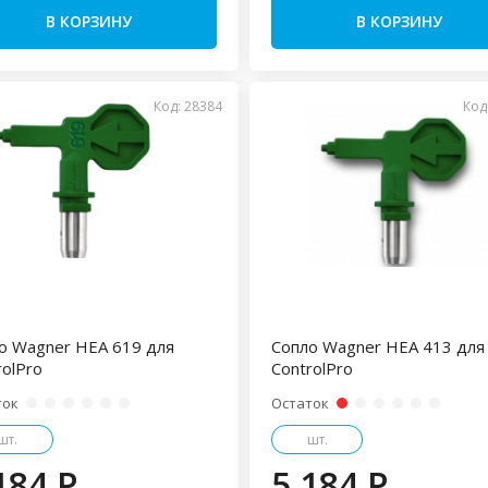
В КОРЗИНУ
В КОРЗИНУ
Код: 28384
Код
о Wagner HEA 619 для
Сопло Wagner HEA 413 для
rolPro
ControlPro
ток
Остаток
шт.
шт.
184 P
5 184 P