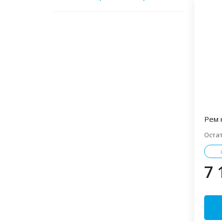
Рем 
Оста
7 