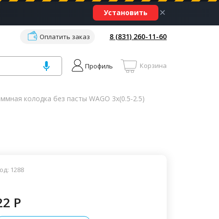
×
Установить
8 (831) 260-11-60
Оплатить заказ
Корзина
Профиль
ммная колодка без пасты WAGO 3х(0.5-2.5)
од: 1288
22 P