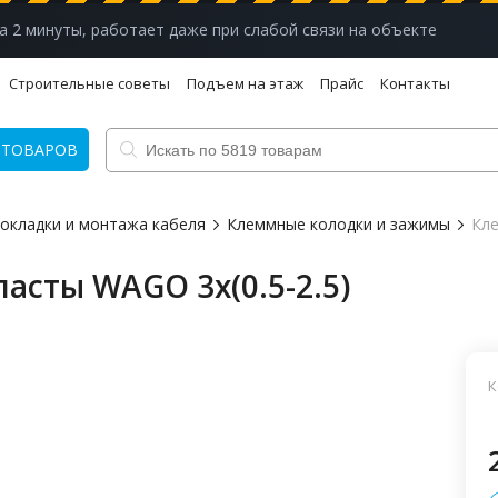
а 2 минуты, работает даже при слабой связи на объекте
Строительные советы
Подъем на этаж
Прайс
Контакты
 ТОВАРОВ
рокладки и монтажа кабеля
Клеммные колодки и зажимы
Кле
асты WAGO 3х(0.5-2.5)
К