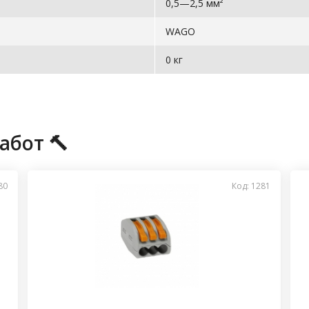
0,5—2,5 мм²
WAGO
0 кг
абот 🔨
80
Код: 1281