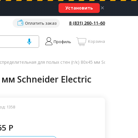
×
Установить
8 (831) 260-11-60
Оплатить заказ
Корзина
Профиль
пределительная для полых стен (г/к) 80х45 мм Schneider Electric
мм Schneider Electric
од: 1358
65 P