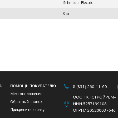
Schneider Electric
0 кг
А
ПОМОЩЬ ПОКУПАТЕЛЮ
8 (831) 260-11-60
Местоположение
ООО ТК «СТРОЙРЕМ»
Обратный звонок
ИНН.5257199108
Прикрепить заявку
ОГРН.1205200037646