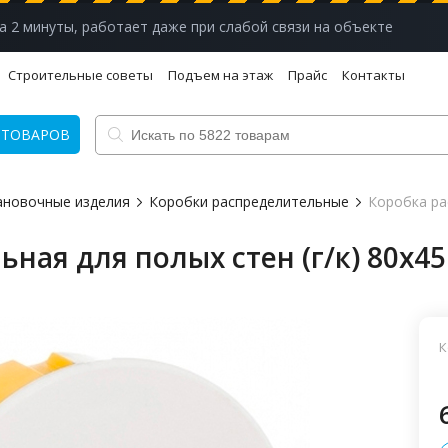
а 2 минуты, работает даже при слабой связи на объекте
Строительные советы
Подъем на этаж
Прайс
Контакты
 ТОВАРОВ
ановочные изделия
Коробки распределительные
Коробка рас
ая для полых стен (г/к) 80х45 
К