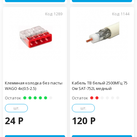
Код: 1289
Код: 1144
Клеммная колодка без пасты
Кабель ТВ белый 2500МГц 75
WAGO 4х(0.5-2.5)
Ом SAT-752L медный
Остаток
Остаток
шт.
шт.
24 P
120 P