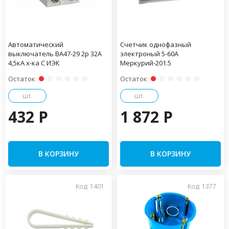
Автоматический
Счетчик однофазный
выключатель ВА47-29 2р 32А
электроный 5-60А
4,5кА х-ка С ИЭК
Меркурий-201.5
Остаток
Остаток
шт.
шт.
432 P
1 872 P
В КОРЗИНУ
В КОРЗИНУ
Код: 1401
Код: 1377