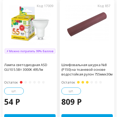
Код: 17009
Код: 857
⚡ Можно потратить 99% баллов
Лампа светодиодная ASD
Шлифовальная шкурка №8
GU10 5.5Вт 3000K 495Лм
(Р150) на тканевой основе
водостойкая рулон 755ммх30м
Остаток
Остаток
шт.
шт.
54 P
809 P