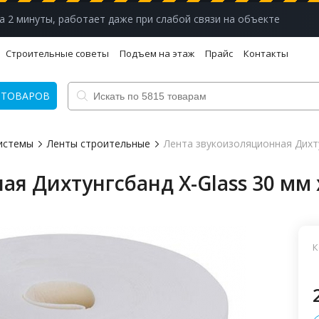
а 2 минуты, работает даже при слабой связи на объекте
Строительные советы
Подъем на этаж
Прайс
Контакты
 ТОВАРОВ
истемы
Ленты строительные
Лента звукоизоляционная Дихту
я Дихтунгсбанд X-Glass 30 мм 
К