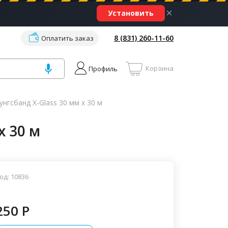
×
Установить
8 (831) 260-11-60
Оплатить заказ
Корзина
Профиль
нгсбанд X-Glass 30 мм х 30 м
х 30 м
од: 10836
250 P