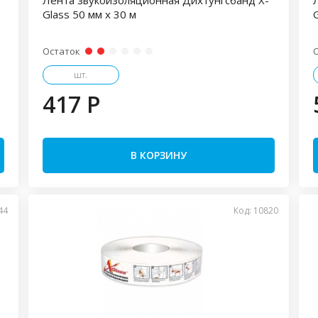
Лента звукоизоляционная Дихтунгсбанд X-
Glass 50 мм х 30 м
G
Остаток
шт.
417 P
В КОРЗИНУ
44
Код: 10820