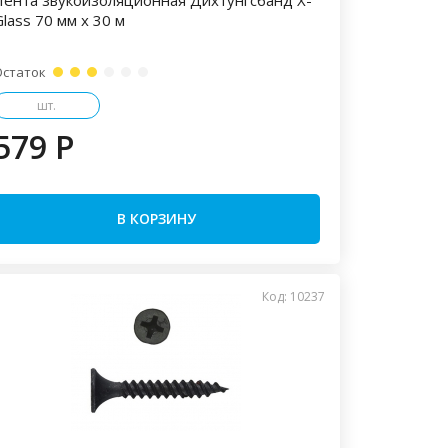
Лента звукоизоляционная Дихтунгсбанд X-
lass 70 мм х 30 м
Остаток
шт.
579 P
В КОРЗИНУ
Код: 10237