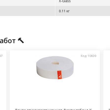
X-Glass
0.11 кг
абот 🔨
97
Код: 10839