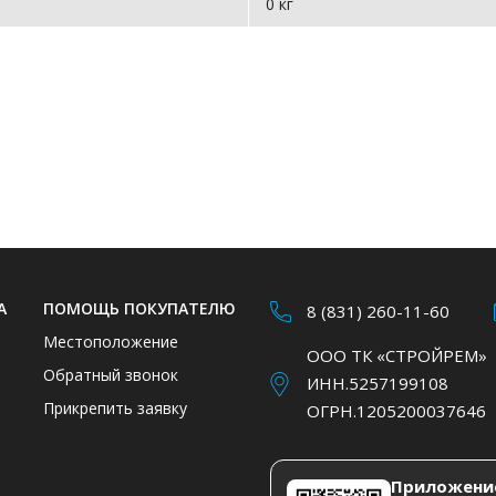
0 кг
А
ПОМОЩЬ ПОКУПАТЕЛЮ
8 (831) 260-11-60
Местоположение
ООО ТК «СТРОЙРЕМ»
Обратный звонок
ИНН.5257199108
Прикрепить заявку
ОГРН.1205200037646
Приложени