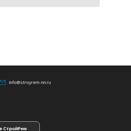
info@stroyrem-nn.ru
е СтройРем