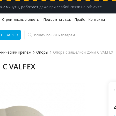
а 2 минуты, работает даже при слабой связи на объекте
Строительные советы
Подъем на этаж
Прайс
Контакты
 ТОВАРОВ
хнический крепеж
Опоры
Опора с защелкой 25мм С VALFEX
 С VALFEX
К