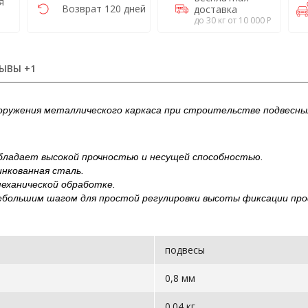
я
Возврат 120 дней
доставка
до 30 кг от 10 000 Р
ЫВЫ +1
оружения металлического каркаса при строительстве подвесны
бладает высокой прочностью и несущей способностью.
нкованная сталь.
еханической обработке.
ебольшим шагом для простой регулировки высоты фиксации пр
подвесы
0,8 мм
0.04 кг