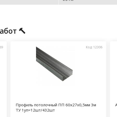
абот 🔨
89
Код: 12306
Профиль потолочный ПП 60х27х0,5мм 3м
ТУ 1уп=12шт/432шт