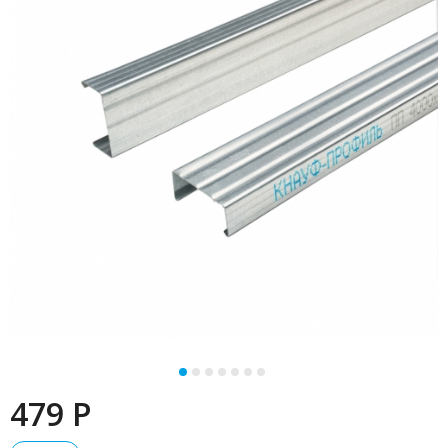
479 P