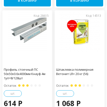
В КОРЗИНУ
В КОРЗИНУ
Код: 28615
Код: 14513
Профиль стоечный ПС
Шпаклевка полимерная
50х50х0.6х4000мм Кнауф 4м
Ветонит LR+ 20 кг (56)
1уп=8/128шт
Остаток
Остаток
шт.
шт.
614 P
1 068 P