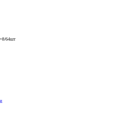
=8/64шт
и