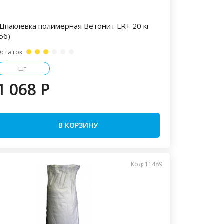
Шпаклевка полимерная Ветонит LR+ 20 кг
56)
Остаток
шт.
1 068 P
В КОРЗИНУ
Код: 11489