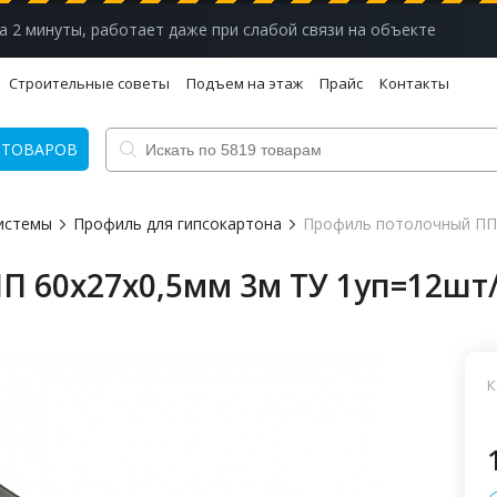
а 2 минуты, работает даже при слабой связи на объекте
Строительные советы
Подъем на этаж
Прайс
Контакты
 ТОВАРОВ
истемы
Профиль для гипсокартона
Профиль потолочный ПП 
П 60х27х0,5мм 3м ТУ 1уп=12шт
К