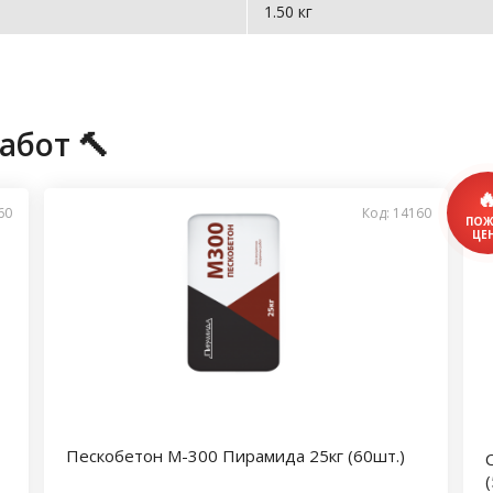
1.50 кг
абот 🔨
60
Код: 14160
Пескобетон М-300 Пирамида 25кг (60шт.)
(