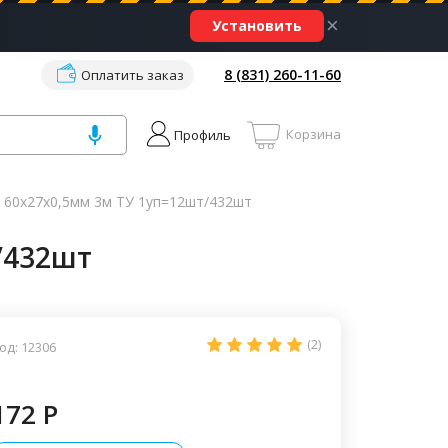
×
Установить
8 (831) 260-11-60
Оплатить заказ
Корзина
Профиль
60х27х0,5мм 3м ТУ 1уп=12шт/432шт
/432шт
(2)
од: 12306
172 P