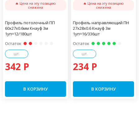
🔥 Цена на эту позицию
🔥 Цена на эту позицию
снижена
снижена
Профиль потолочный ПП
Профиль направляющий ПН
60х27х0.6мм Кнауф 3м
27х28х0.6 Кнауф 3м
1уп=12/180шт
1уп=16/336шт
Остаток
Остаток
шт.
шт.
342 P
234 P
В КОРЗИНУ
В КОРЗИНУ