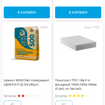
В КОРЗИНУ
В КОРЗИНУ
Код: 14203
Код: 11708
Цемент М500 50кг АзияЦемент
Пенопласт ППС-16ф-Р-А
(ЦЕМ II/А-П 42,5Н) (40шт)
фасадный 1000х1000х100мм
(0,1м3, пл.16кг/м3)
Остаток
Остаток
шт.
шт.