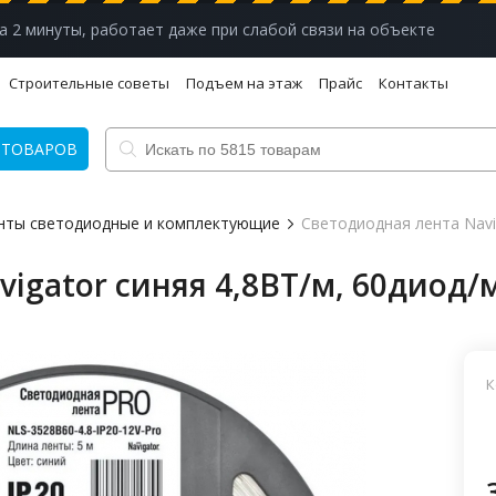
а 2 минуты, работает даже при слабой связи на объекте
Строительные советы
Подъем на этаж
Прайс
Контакты
 ТОВАРОВ
нты светодиодные и комплектующие
Светодиодная лента Navig
igator синяя 4,8ВТ/м, 60диод/м
К