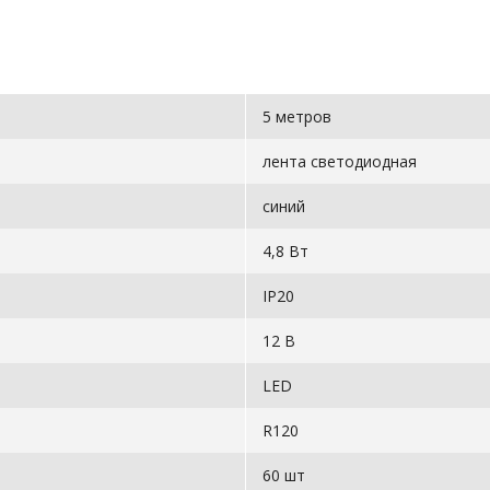
5 метров
лента светодиодная
синий
4,8 Вт
IP20
12 В
LED
R120
60 шт