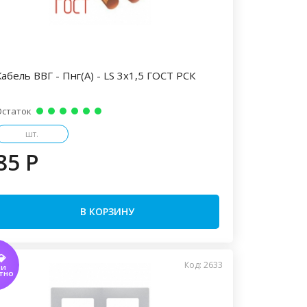
Кабель ВВГ - Пнг(А) - LS 3х1,5 ГОСТ РСК
Остаток
шт.
85 P
В КОРЗИНУ
💎
Код: 2633
ТИ
ТНО