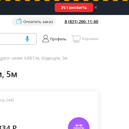
×
Установить
8 (831) 260-11-60
Оплатить заказ
Корзина
Профиль
ator синяя 4,8ВТ/м, 60диод/м, 5м
, 5м
од: 2442
334 P
💎⚡💎
ПОЧТИ