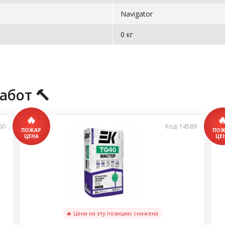
Navigator
0 кг
абот 🔨
60
Код: 14589
🔥 Цена на эту позицию снижена