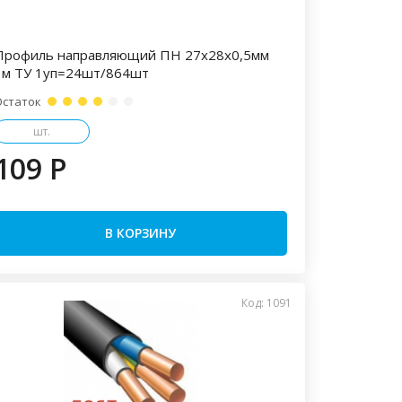
Профиль направляющий ПН 27х28х0,5мм
3м ТУ 1уп=24шт/864шт
Остаток
шт.
109 P
В КОРЗИНУ
Код: 1091