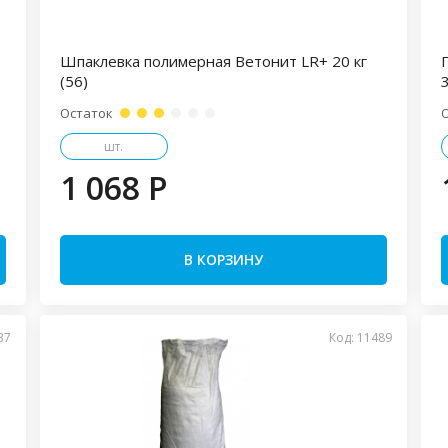
Шпаклевка полимерная Ветонит LR+ 20 кг
(56)
Остаток
шт.
1 068 P
В КОРЗИНУ
37
Код: 11489