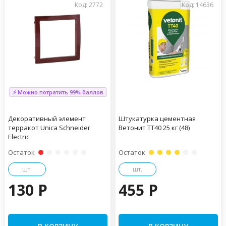
Код: 2772
Код: 14636
⚡ Можно потратить 99% баллов
Декоративный элемент
Штукатурка цементная
терракот Unica Schneider
Ветонит ТТ40 25 кг (48)
Electric
Остаток
Остаток
шт.
шт.
130 P
455 P