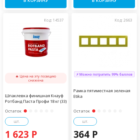
В КОРЗИНУ
В КОРЗИНУ
Код: 14537
Код: 2663
⚡ Можно потратить 99% баллов
🔥 Цена на эту позицию
снижена
Рамка пятиместная зеленая
Шпаклевка финишная Кнауф
Etika
Ротбанд Паста Профи 18 кг (33)
Остаток
Остаток
шт.
шт.
1 623 P
364 P