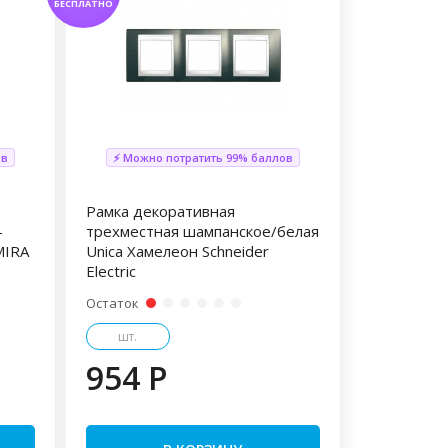
БЕСПЛАТНО
ов
⚡ Можно потратить 99% баллов
Рамка декоративная
-
трехместная шампанское/белая
MIRA
Unica Хамелеон Schneider
Electric
Остаток
шт.
954 P