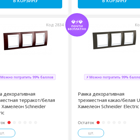
В КОРЗИНУ
В КОРЗИНУ
💎⚡💎
Код: 2834
Ко
ПОЧТИ
БЕСПЛАТНО
 Можно потратить 99% баллов
⚡ Можно потратить 99% балл
а декоративная
Рамка декоративная
местная терракот/белая
трехместная какао/белая U
a Хамелеон Schneider
Хамелеон Schneider Electric
ric
ток
Остаток
шт.
шт.