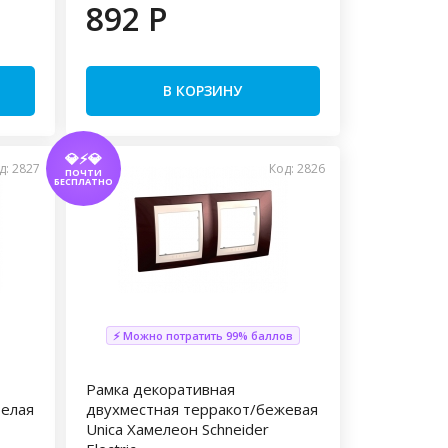
892 P
В КОРЗИНУ
💎⚡💎
д: 2827
Код: 2826
ПОЧТИ
БЕСПЛАТНО
⚡ Можно потратить 99% баллов
Рамка декоративная
белая
двухместная терракот/бежевая
Unica Хамелеон Schneider