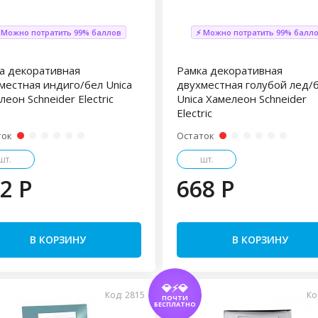
 Можно потратить 99% баллов
⚡ Можно потратить 99% балл
а декоративная
Рамка декоративная
местная индиго/бел Unica
двухместная голубой лед/
леон Schneider Electric
Unica Хамелеон Schneider
Electric
ток
Остаток
шт.
шт.
2 P
668 P
В КОРЗИНУ
В КОРЗИНУ
💎⚡💎
Код: 2815
Ко
ПОЧТИ
БЕСПЛАТНО