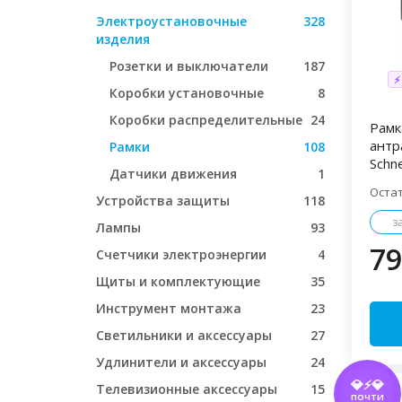
Электроустановочные
328
изделия
Розетки и выключатели
187
⚡
Коробки установочные
8
Коробки распределительные
24
Рамк
антр
Рамки
108
Schne
Датчики движения
1
Оста
Устройства защиты
118
з
Лампы
93
79
Счетчики электроэнергии
4
Щиты и комплектующие
35
Инструмент монтажа
23
Светильники и аксессуары
27
Удлинители и аксессуары
24
💎⚡💎
Телевизионные аксессуары
15
ПОЧТИ