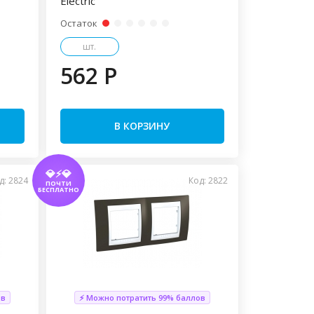
Electric
Остаток
шт.
562 P
В КОРЗИНУ
💎⚡💎
д: 2824
Код: 2822
ПОЧТИ
БЕСПЛАТНО
ов
⚡ Можно потратить 99% баллов