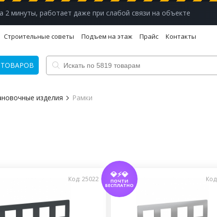
а 2 минуты, работает даже при слабой связи на объекте
Строительные советы
Подъем на этаж
Прайс
Контакты
 ТОВАРОВ
ановочные изделия
Рамки
💎⚡💎
Код: 25022
Код
ПОЧТИ
БЕСПЛАТНО