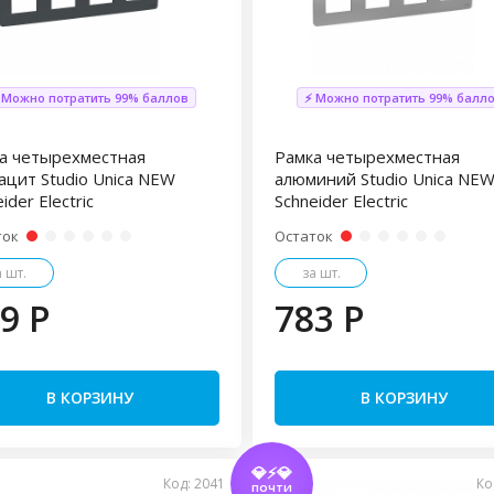
 Можно потратить 99% баллов
⚡ Можно потратить 99% балл
а четырехместная
Рамка четырехместная
ацит Studio Unica NEW
алюминий Studio Unica NE
ider Electric
Schneider Electric
ток
Остаток
а шт.
за шт.
9 P
783 P
В КОРЗИНУ
В КОРЗИНУ
💎⚡💎
Код: 2041
Ко
ПОЧТИ