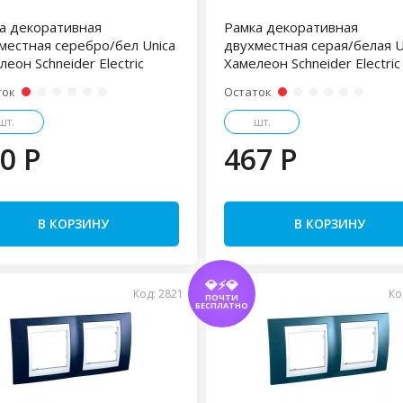
а декоративная
Рамка декоративная
местная серебро/бел Unica
двухместная серая/белая U
леон Schneider Electric
Хамелеон Schneider Electric
ток
Остаток
шт.
шт.
0 P
467 P
В КОРЗИНУ
В КОРЗИНУ
💎⚡💎
Код: 2821
Ко
ПОЧТИ
БЕСПЛАТНО