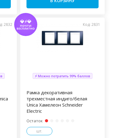
В КОРЗИНУ
💎⚡💎
д: 2832
Код: 2831
ПОЧТИ
БЕСПЛАТНО
ов
⚡ Можно потратить 99% баллов
Рамка декоративная
nica
трехместная индиго/белая
Unica Хамелеон Schneider
Electric
Остаток
шт.