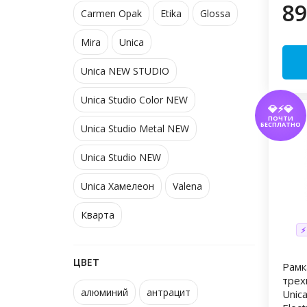
89
Carmen Opak
Etika
Glossa
Mira
Unica
Unica NEW STUDIO
Unica Studio Color NEW
💎⚡💎
ПОЧТИ
БЕСПЛАТНО
Unica Studio Metal NEW
Unica Studio NEW
Unica Хамелеон
Valena
Кварта
⚡
ЦВЕТ
Рамк
трех
алюминий
антрацит
Unic