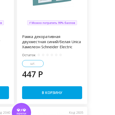
ов
⚡ Можно потратить 99% баллов
Рамка декоративная
W
двухместная синий/белая Unica
Хамелеон Schneider Electric
Остаток
шт.
447 P
В КОРЗИНУ
💎⚡💎
д: 2040
Код: 2835
ПОЧТИ