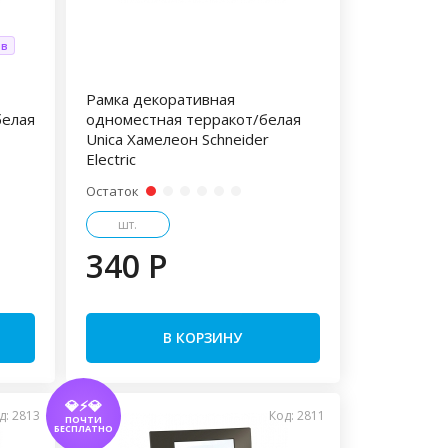
ов
Рамка декоративная
белая
одноместная терракот/белая
Unica Хамелеон Schneider
Electric
Остаток
шт.
340 P
В КОРЗИНУ
💎⚡💎
д: 2813
Код: 2811
ПОЧТИ
БЕСПЛАТНО