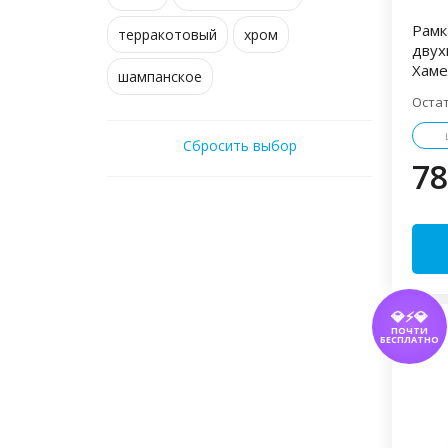
Рамк
терракотовый
хром
двух
Хаме
шампанское
Оста
Сбросить выбор
78
💎⚡💎
ПОЧТИ
БЕСПЛАТНО