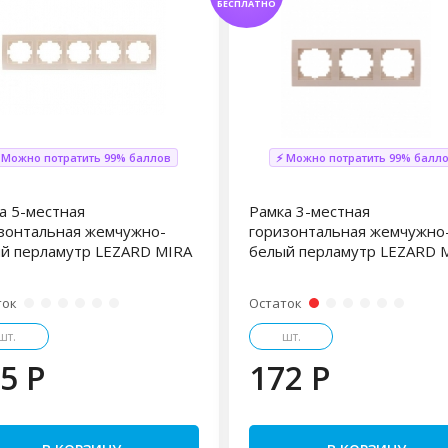
БЕСПЛАТНО
 Можно потратить 99% баллов
⚡ Можно потратить 99% балл
а 5-местная
Рамка 3-местная
зонтальная жемчужно-
горизонтальная жемчужно
й перламутр LEZARD MIRA
белый перламутр LEZARD 
ток
Остаток
шт.
шт.
5 P
172 P