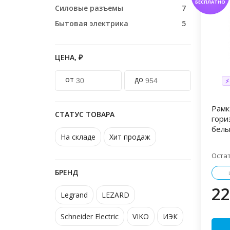
БЕСПЛАТНО
Силовые разъемы
7
Бытовая электрика
5
ЦЕНА, ₽
от
до
⚡
Рамк
СТАТУС ТОВАРА
гори
белы
На складе
Хит продаж
Оста
БРЕНД
22
Legrand
LEZARD
Schneider Electric
VIKO
ИЭК