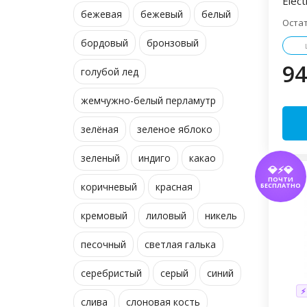
Elect
бежевая
бежевый
белый
Оста
бордовый
бронзовый
94
голубой лед
жемчужно-белый перламутр
зелёная
зеленое яблоко
зеленый
индиго
какао
💎⚡💎
ПОЧТИ
коричневый
красная
БЕСПЛАТНО
кремовый
лиловый
никель
песочный
светлая галька
серебристый
серый
синий
⚡
слива
слоновая кость