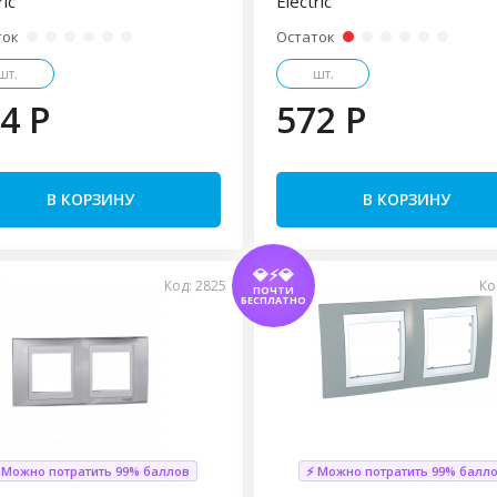
ric
Electric
ток
Остаток
шт.
шт.
4 P
572 P
В КОРЗИНУ
В КОРЗИНУ
💎⚡💎
Код: 2825
Ко
ПОЧТИ
БЕСПЛАТНО
 Можно потратить 99% баллов
⚡ Можно потратить 99% балл