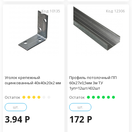
Код: 10135
Код: 12306
Уголок крепежный
Профиль потолочный ПП
оцинкованный 40х40х20х2 мм
60х27х0,5мм 3м ТУ
1уп=12шт/432шт
Остаток
Остаток
шт.
шт.
3.94 P
172 P