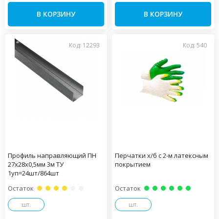
В КОРЗИНУ
В КОРЗИНУ
Код: 12293
Код: 540
Профиль направляющий ПН
Перчатки х/б с 2-м латексным
27х28х0,5мм 3м ТУ
покрытием
1уп=24шт/864шт
Остаток
Остаток
шт.
шт.