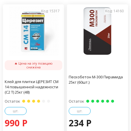
Код: 15317
Код: 14160
🔥 Цена на эту позицию
снижена
Пескобетон М-300 Пирамида
Клей для плитки ЦЕРЕЗИТ CM
25кг (60шт.)
14 повышенной надежности
(С2 Т) 25кг (48)
Остаток
Остаток
шт.
шт.
990 P
234 P