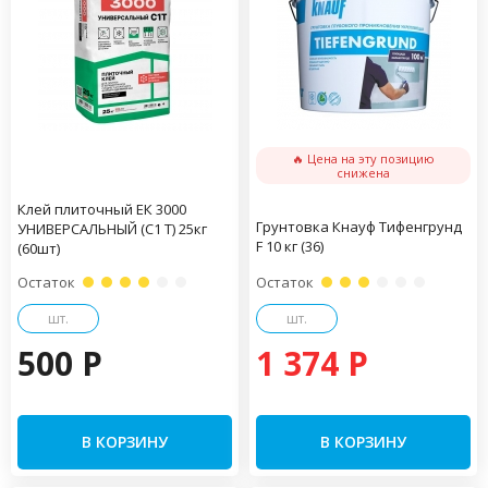
🔥 Цена на эту позицию
снижена
Клей плиточный ЕК 3000
Грунтовка Кнауф Тифенгрунд
УНИВЕРСАЛЬНЫЙ (С1 Т) 25кг
F 10 кг (36)
(60шт)
Остаток
Остаток
шт.
шт.
500 P
1 374 P
В КОРЗИНУ
В КОРЗИНУ