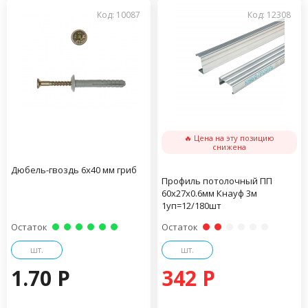
Код: 10087
Код: 12308
🔥 Цена на эту позицию
снижена
Дюбель-гвоздь 6х40 мм гриб
Профиль потолочный ПП
60х27х0.6мм Кнауф 3м
1уп=12/180шт
Остаток
Остаток
шт.
шт.
1.70 P
342 P