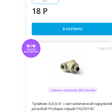
шт.
18 P
В КОРЗИНУ
💎⚡💎
Код: 137
ПОЧТИ
БЕСПЛАТНО
⚡ Можно потратить 99% баллов
Тройник 32x3/4'' с металлической наружно
резьбой ProAqua серый PA25016С