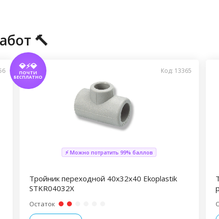
абот 🔨
💎⚡💎
56
Код: 13365
ПОЧТИ
БЕСПЛАТНО
⚡ Можно потратить 99% баллов
Тройник переходной 40х32х40 Ekoplastik
STKR04032X
Остаток