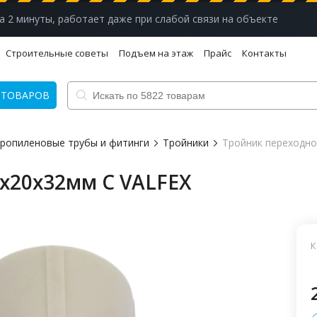
а 2 минуты, работает даже при слабой связи на объекте
Строительные советы
Подъем на этаж
Прайс
Контакты
 ТОВАРОВ
ропиленовые трубы и фитинги
Тройники
Тройник переходно
х20х32мм С VALFEX
К