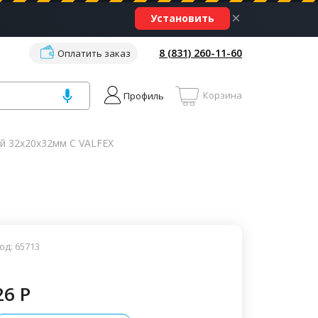
×
Установить
8 (831) 260-11-60
Оплатить заказ
Корзина
Профиль
й 32х20х32мм С VALFEX
од: 65713
26 P