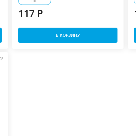
шт.
117 P
В КОРЗИНУ
08
й