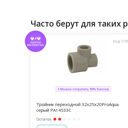
Часто берут для таких р
💎⚡💎
Код: 170
ПОЧТИ
БЕСПЛАТНО
⚡ Можно потратить 99% баллов
Тройник переходной 32х25х20ProAqua
серый PA14533С
Остаток