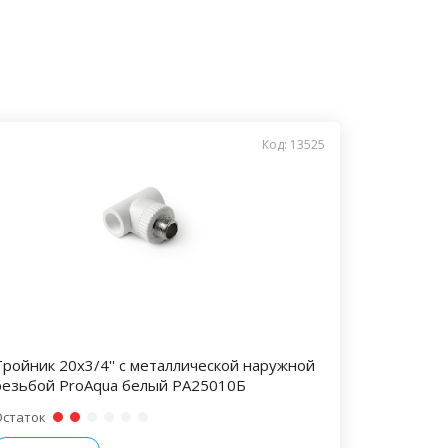
Код: 13525
Тройник 20x3/4'' с металлической наружной
резьбой ProAqua белый PA25010Б
Остаток