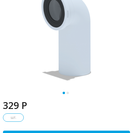
329 P
шт.