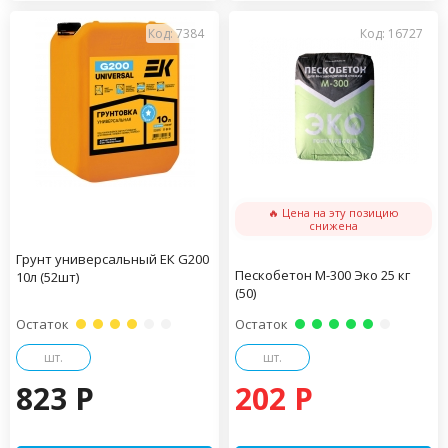
Код: 7384
Код: 16727
🔥 Цена на эту позицию
снижена
Грунт универсальный ЕК G200
Пескобетон М-300 Эко 25 кг
10л (52шт)
(50)
Остаток
Остаток
шт.
шт.
823 P
202 P