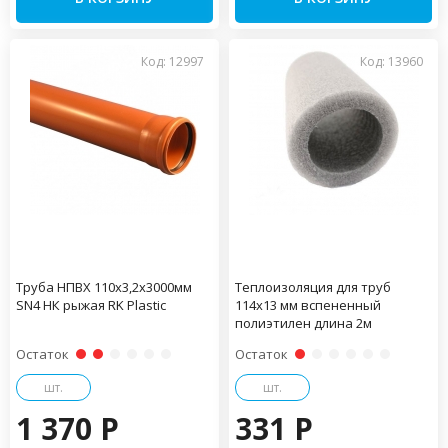
Код: 12997
Код: 13960
Труба НПВХ 110х3,2х3000мм
Теплоизоляция для труб
SN4 НК рыжая RK Plastic
114х13 мм вспененный
полиэтилен длина 2м
Остаток
Остаток
шт.
шт.
1 370 P
331 P